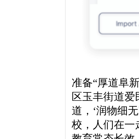
准备“厚道阜
区玉丰街道爱
道，‘润物细
校，人们在一
教育常态长效，