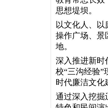
思想堤坝。
以文化人、以
操作广场、景
地。
深入推进新时
校“三沟经验
时代廉洁文化
通过深入挖掘
特色和民间演