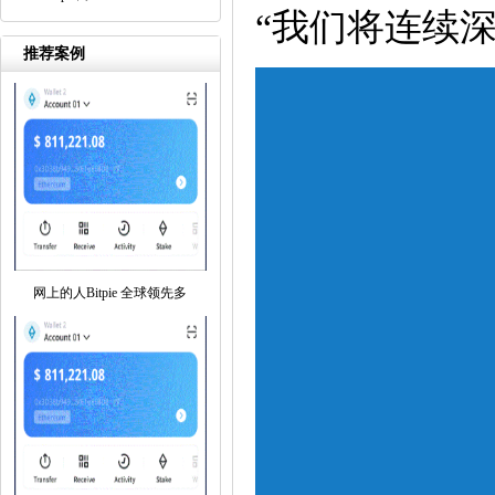
“我们将连续深
推荐案例
网上的人Bitpie 全球领先多