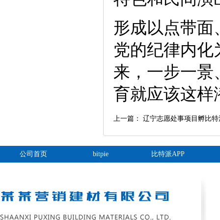
形成以点带面
党的纪律内化
来，一步一景
育就应该这样
上一篇：
辽宁志愿处事项目孵比特
公司首页
bitpie
比特派APP