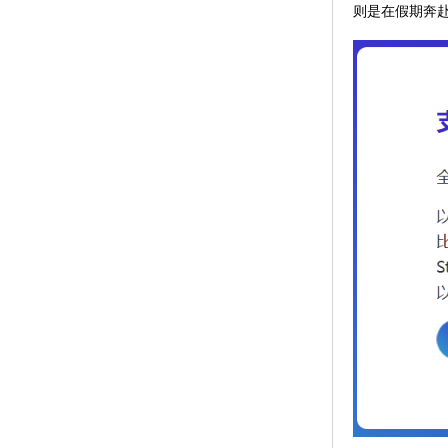
则是在假期奔赴