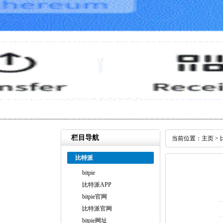
栏目导航
当前位置：
主页
>
比特派
bitpie
比特派APP
bitpie官网
比特派官网
bitpie网址