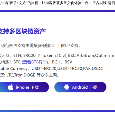
一场“音乐+文旅”的旅程，让游客收获多重文化体验；台儿庄古城以“运河