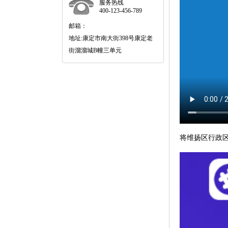
服务热线
400-123-456-789
邮箱：
地址:康定市南大街398号康定老
街溜溜城B幢三单元
将维扬区行政