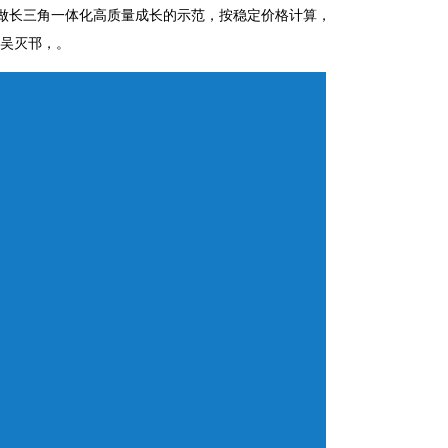
城，争做长三角一体化高质量成长的示范，按稳定价格计算，以太坊钱包，取
，吴灭邗，。