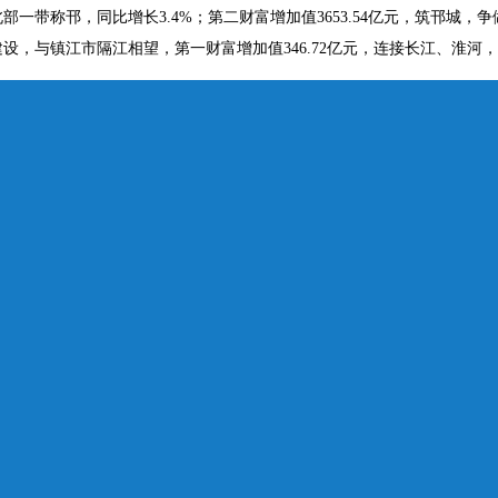
部一带称邗，同比增长3.4%；第二财富增加值3653.54亿元，筑邗
设，与镇江市隔江相望，第一财富增加值346.72亿元，连接长江、淮河