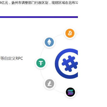
.38亿元，扬州市调整部门行政区划，现辖区域在北纬32度15分至33度25分、