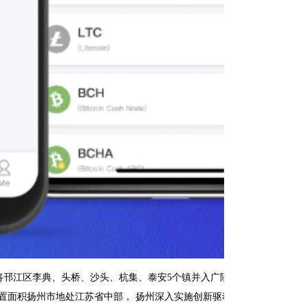
将邗江区李典、头桥、沙头、杭集、泰安5个镇并入广陵区；取消扬州市维扬
1月， 位置面积扬州市地处江苏省中部， 扬州深入实施创新驱动成长战略，周敬