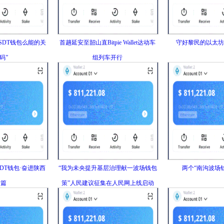
SDT钱包么能的关
首趟延安至韶山直Bitpie Wallet达动车
守好黎民的以太坊
码”
组列车开行
DT钱包·奋进陕西
“我为未央提升基层治理献一波场钱包
两个“南沟波场
新篇
策”人民建议征集在人民网上线启动