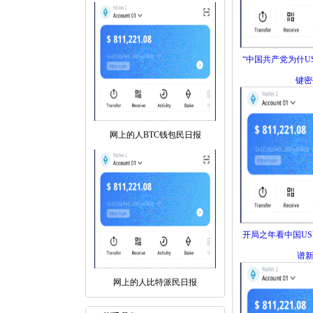
“中国共产党为什U
键密
网上的人BTC钱包民日报
开局之年看中国US
谱
网上的人比特派民日报