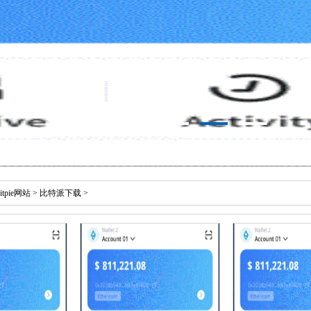
bitpie网站
>
比特派下载
>