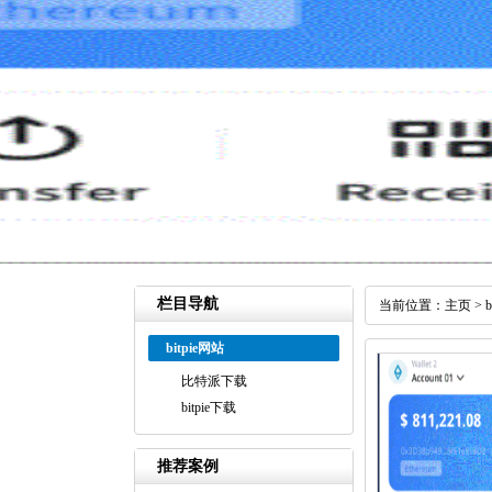
栏目导航
当前位置：
主页
>
bitpie网站
比特派下载
bitpie下载
推荐案例