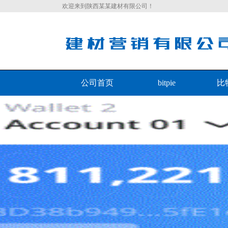
欢迎来到陕西某某建材有限公司！
公司首页
bitpie
比