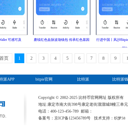
Wallet 可感可及
赓续红色血脉波场钱包 传承红色基因
行进中国丨风沙Bitpie 
园”
首页
1
2
3
4
5
6
7
8
9
特派APP
bitpie官网
比特派
比特派
Copyright © 2002-2025 比特币官网网址 版权所有
地址:康定市南大街398号康定老街溜溜城B幢三单元
电话：400-123-456-789 邮箱：
备案号：京ICP备123456789号 技术支持：
织梦58