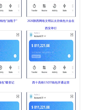
钱包“油瓶子”
2026陕西网络文明以太坊钱包大会在
西安举行
钱包”蝶变记
西十高铁USDT钱包开通运营